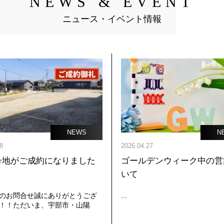
NEWS & EVENT
ニュース・イベント情報
NEWS
N
8
2026.04.27
号地がご成約になりました
ゴールデンウィーク中の営
いて
のお問合せ誠にありがとうござ
...
！！ただいま、宇部市・山陽