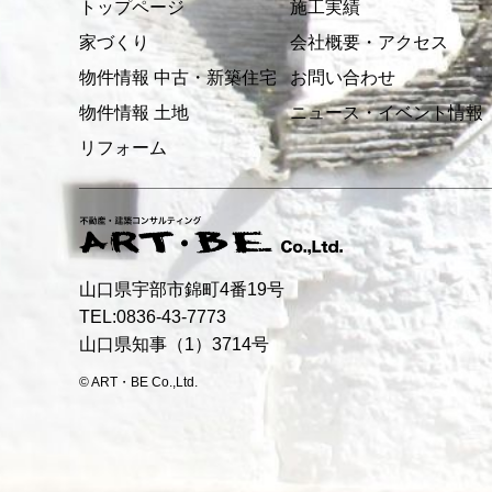
トップページ
施工実績
家づくり
会社概要・アクセス
物件情報 中古・新築住宅
お問い合わせ
物件情報 土地
ニュース・イベント情報
リフォーム
山口県宇部市錦町4番19号
TEL:0836-43-7773
山口県知事（1）3714号
© ART・BE Co.,Ltd.