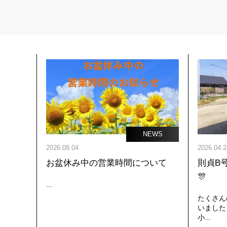
NEWS
2026.08.04
2026.04.2
お盆休み中の営業時間について
則貞B
🎊
...
たくさん
いました
小...