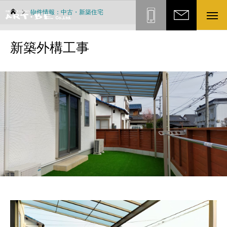
物件情報：中古・新築住宅
ART・BE株式会社
お問い合
新築外構工事
わせ
0836-
43-
7773