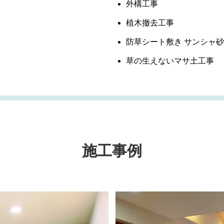
外構工事
植木撤去工事
防草シート敷き サンシャ
草の生えないマサ土工事
施工事例