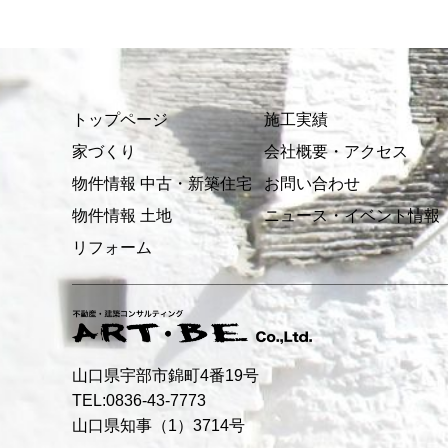
トップページ
施工実績
家づくり
会社概要・アクセス
物件情報 中古・新築住宅
お問い合わせ
物件情報 土地
ニュース・イベント情報
リフォーム
山口県宇部市錦町4番19号
TEL:0836-43-7773
山口県知事（1）3714号